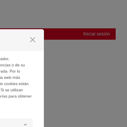
Iniciar sesión
close
gador,
campo.
encias o de su
rada. Por lo
ncia web más
de cookies están
Si se utilizan
orías para obtener