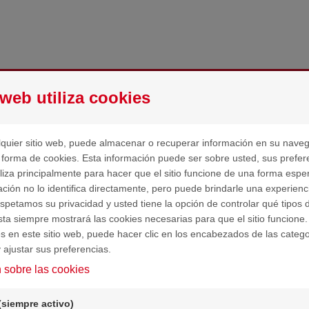
onar mis solicitudes
 web utiliza cookies
lquier sitio web, puede almacenar o recuperar información en su nave
a punto de formar parte de la comunidad de la
Fundación Cruz
 forma de cookies. Esta información puede ser sobre usted, sus prefer
s por confiar en nosotros y bienvenido!
tiliza principalmente para hacer que el sitio funcione de una forma espe
mación no lo identifica directamente, pero puede brindarle una experie
spetamos su privacidad y usted tiene la opción de controlar qué tipos 
inuación podrás acceder a los siguientes formularios:
ista siempre mostrará las cookies necesarias para que el sitio funcione. 
es en este sitio web, puede hacer clic en los encabezados de las categ
nscripción en el programa social Talento Cruzcampo.
 ajustar sus preferencias.
 sobre las cookies
de empezar debes tener en cuenta:
(siempre activo)