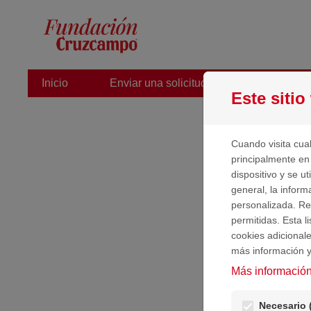
Saltar al contenido
(actual)
Inicio
Enviar una solicitud nueva
Gesti
Este sitio
Cuando visita cua
Estás 
principalmente en
¡Gracia
dispositivo y se u
general, la infor
personalizada. Re
A cont
permitidas. Esta l
cookies adicional
I
más información y
Más información
Antes 
Necesario 